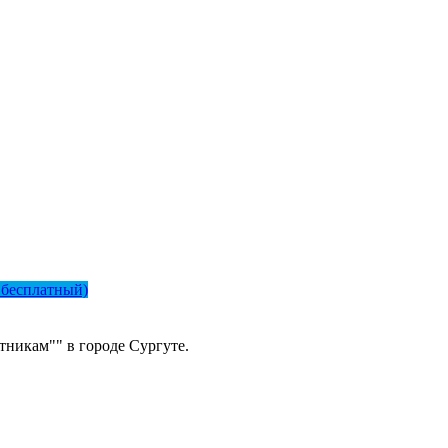
Телефон
*
 бесплатный)
никам"" в городе Сургуте.