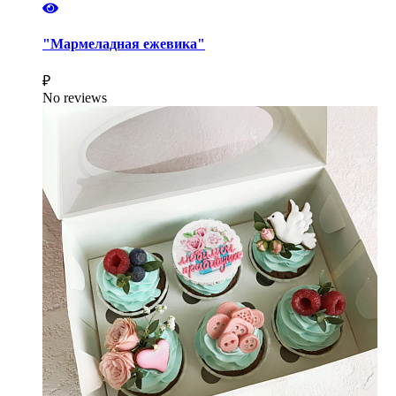
"Мармеладная ежевика"
₽
No reviews