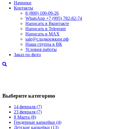
Начинки
Контакты
8 (800) 100-09-26
WhatsApp +7 (995) 782-82-74
Написать в Вконтакте
Написать в Telegram
Написать в MAX
sale@сладкоежкин.рф
Наша группа в ВК
Условия работы
Заказ по фото
Эксклюзивные капкейки для ваших родных и
близких. В чудесный день День Рождения
порадуйте приятным сюрпризом!
Выберите категорию
14 февраля
(7)
23 февраля
(7)
8 Марта
(8)
Гендерные капкейки
(4)
Детские капкейки
(13)