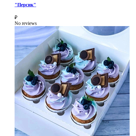
"Персик"
₽
No reviews