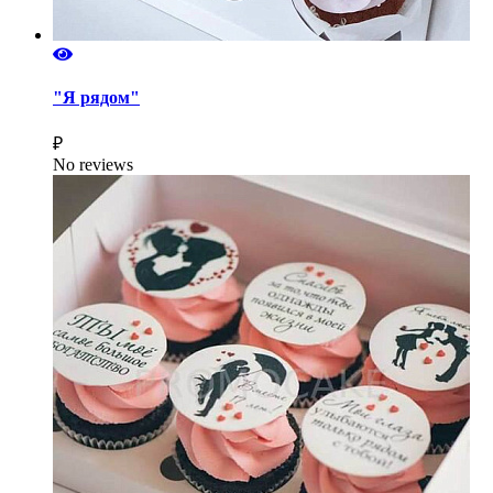
"Я рядом"
₽
No reviews