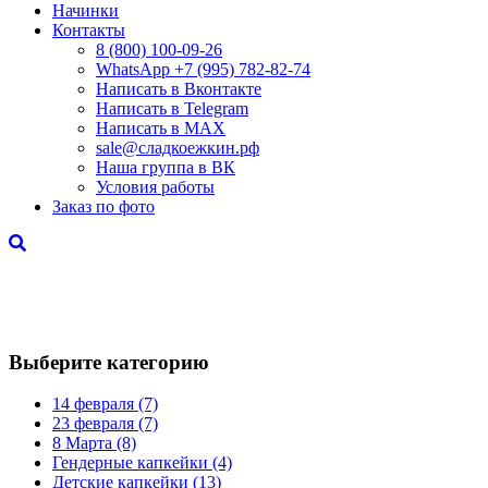
Начинки
Контакты
8 (800) 100-09-26
WhatsApp +7 (995) 782-82-74
Написать в Вконтакте
Написать в Telegram
Написать в MAX
sale@сладкоежкин.рф
Наша группа в ВК
Условия работы
Заказ по фото
Чем порадовать любимых? Конечно же
вкусными и очень нежными капкейками.
Исполним любой ваш каприз!
Выберите категорию
14 февраля
(7)
23 февраля
(7)
8 Марта
(8)
Гендерные капкейки
(4)
Детские капкейки
(13)