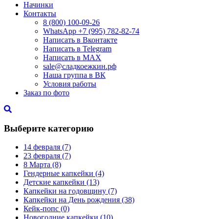
Начинки
Контакты
8 (800) 100-09-26
WhatsApp +7 (995) 782-82-74
Написать в Вконтакте
Написать в Telegram
Написать в MAX
sale@сладкоежкин.рф
Наша группа в ВК
Условия работы
Заказ по фото
Выберите категорию
14 февраля
(7)
23 февраля
(7)
8 Марта
(8)
Гендерные капкейки
(4)
Детские капкейки
(13)
Капкейки на годовщину
(7)
Капкейки на День рождения
(38)
Кейк-попс
(0)
Новогодние капкейки
(10)