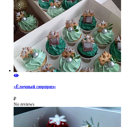
«Ёлочный сюрприз»
₽
No reviews