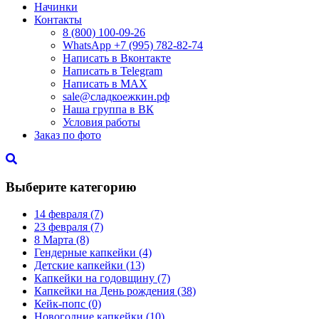
Начинки
Контакты
8 (800) 100-09-26
WhatsApp +7 (995) 782-82-74
Написать в Вконтакте
Написать в Telegram
Написать в MAX
sale@сладкоежкин.рф
Наша группа в ВК
Условия работы
Заказ по фото
Выберите категорию
14 февраля
(7)
23 февраля
(7)
8 Марта
(8)
Гендерные капкейки
(4)
Детские капкейки
(13)
Капкейки на годовщину
(7)
Капкейки на День рождения
(38)
Кейк-попс
(0)
Новогодние капкейки
(10)