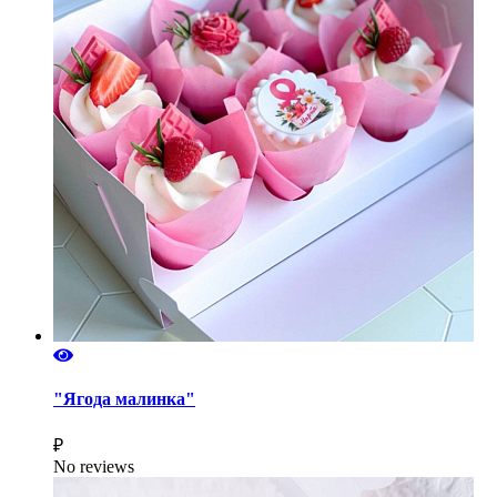
"Ягода малинка"
₽
No reviews